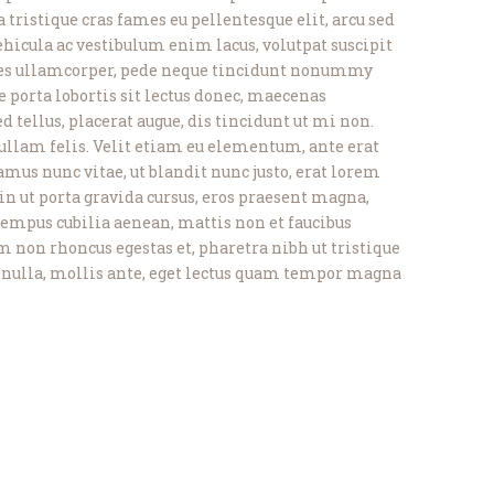
 tristique cras fames eu pellentesque elit, arcu sed
Vehicula ac vestibulum enim lacus, volutpat suscipit
ales ullamcorper, pede neque tincidunt nonummy
e porta lobortis sit lectus donec, maecenas
ellus, placerat augue, dis tincidunt ut mi non.
ullam felis. Velit etiam eu elementum, ante erat
us nunc vitae, ut blandit nunc justo, erat lorem
in ut porta gravida cursus, eros praesent magna,
 tempus cubilia aenean, mattis non et faucibus
 non rhoncus egestas et, pharetra nibh ut tristique
es nulla, mollis ante, eget lectus quam tempor magna