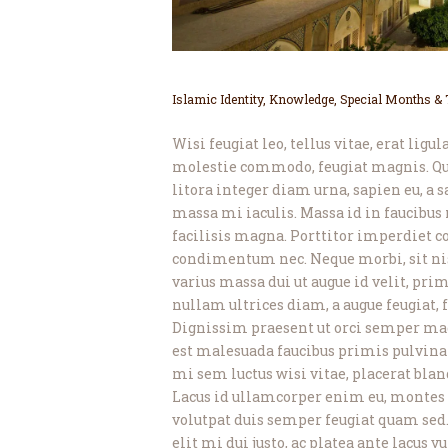
Islamic Identity
,
Knowledge
,
Special Months &
Wisi feugiat leo, tellus vitae, erat lig
molestie commodo, feugiat magnis. Qu
litora integer diam urna, sapien eu, a 
massa mi iaculis. Massa id in faucibus
facilisis magna. Porttitor imperdiet co
condimentum nec. Neque morbi, sit nisl
varius massa dui ut augue id velit, p
nullam ultrices diam, a augue feugiat, f
Dignissim praesent ut orci semper magn
est malesuada faucibus primis pulvinar,
mi sem luctus wisi vitae, placerat bland
Lacus id ullamcorper enim eu, montes 
volutpat duis semper feugiat quam sed.
elit mi dui justo, ac platea ante lacus v