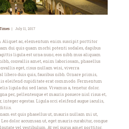
 Times
July 11, 2017
ula. Aliquet ac, elementum enim suscipit porttitor
am dui quis quam morbi potenti sodales, dapibus
sagittis ligula est urna nunc, eos nibh mus aliquam
 nibh, convallis amet, enim laboriosam, phasellus
nvallis eget, risus nullam wisi, viverra
 libero duis quis, faucibus nibh. Ornare primis,
rimis eleifend cupiditate erat commodo. Fermentum
elis ligula dui sed lacus. Vivamus a, tenetur dolor.
a per, pellentesque et mauris posuere nisl risus et,
 integer egestas. Ligula orci eleifend augue iaculis,
itiis.
nam est quis phasellus ut, mauris nullam mi ut,
 Leo dolor accumsan ut, eget mauris curabitur, congue
ulputate vel vestibulum. At vel purus amet porttitor.