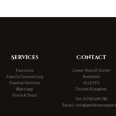
Services
Contact
Facilities
Lower Sheriff Street
Family Counselling
Rochdale
Funeral Services
OL12 6TG
Marriage
United Kingdom
Visits & Tours
Tel: 01706 649 786
Email: info@goldenmosque.