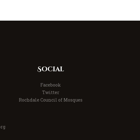
Social
Facebook
Twitter
Rochdale Council of Mosques
org