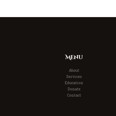
Menu
About
Services
Education
Donate
Contact