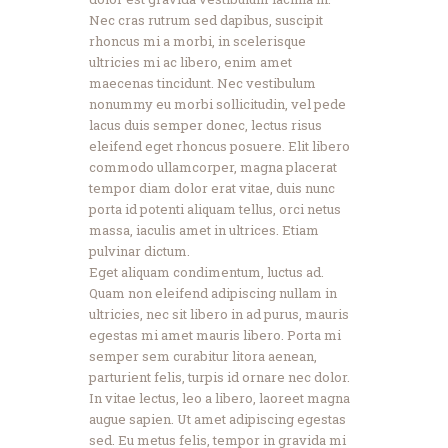
Nec cras rutrum sed dapibus, suscipit
rhoncus mi a morbi, in scelerisque
ultricies mi ac libero, enim amet
maecenas tincidunt. Nec vestibulum
nonummy eu morbi sollicitudin, vel pede
lacus duis semper donec, lectus risus
eleifend eget rhoncus posuere. Elit libero
commodo ullamcorper, magna placerat
tempor diam dolor erat vitae, duis nunc
porta id potenti aliquam tellus, orci netus
massa, iaculis amet in ultrices. Etiam
pulvinar dictum.
Eget aliquam condimentum, luctus ad.
Quam non eleifend adipiscing nullam in
ultricies, nec sit libero in ad purus, mauris
egestas mi amet mauris libero. Porta mi
semper sem curabitur litora aenean,
parturient felis, turpis id ornare nec dolor.
In vitae lectus, leo a libero, laoreet magna
augue sapien. Ut amet adipiscing egestas
sed. Eu metus felis, tempor in gravida mi