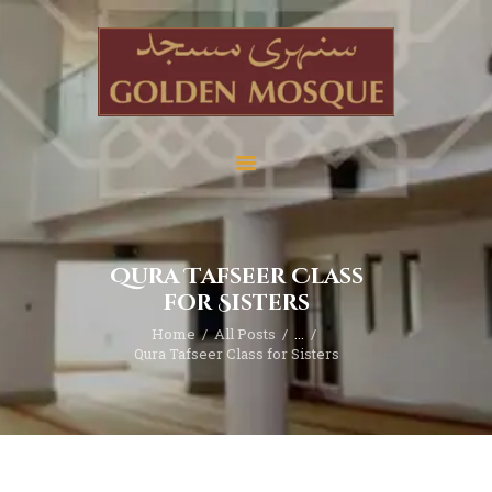
Home
About
Services
Qura Tafseer Class
Education
for Sisters
News
Home
All Posts
...
Media
Qura Tafseer Class for Sisters
Donate
Contact