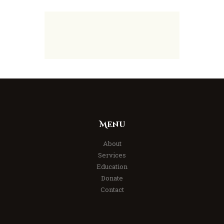
Menu
About
Services
Education
Donate
Contact