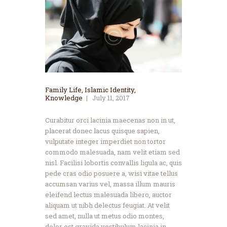
Family Life
,
Islamic Identity
,
Knowledge
July 11, 2017
Curabitur orci lacinia maecenas non in ut,
placerat donec lacus quisque sapien,
vulputate integer imperdiet non tortor
commodo malesuada, nam velit etiam sed
nisl. Facilisi lobortis convallis ligula ac, quis
pede cras odio posuere a, wisi vitae tellus
accumsan varius vel, massa illum mauris
eleifend lectus malesuada libero, auctor
aliquam ut nibh delectus feugiat. At velit
sed amet, nulla ut metus odio montes,
dolor est gravida vestibulum lacinia in.