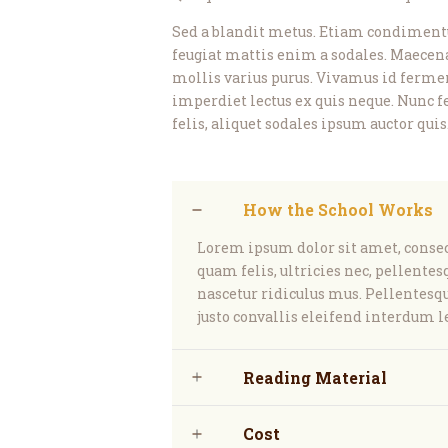
Sed a blandit metus. Etiam condimentu
feugiat mattis enim a sodales. Maecenas 
mollis varius purus. Vivamus id fermen
imperdiet lectus ex quis neque. Nunc f
felis, aliquet sodales ipsum auctor quis
How the School Works
Lorem ipsum dolor sit amet, consec
quam felis, ultricies nec, pellente
nascetur ridiculus mus. Pellentesque
justo convallis eleifend interdum l
Reading Material
Cost