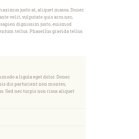
aximus justo at, aliquet massa. Donec
nte velit, vulputate quis arcu nec,
i sapien dignissim justo, euismod
entum tellus. Phasellus gravida tellus
modo a ligula eget dolor. Donec
nis dis parturient non montes,
s. Sed nec turpis non risus aliquet