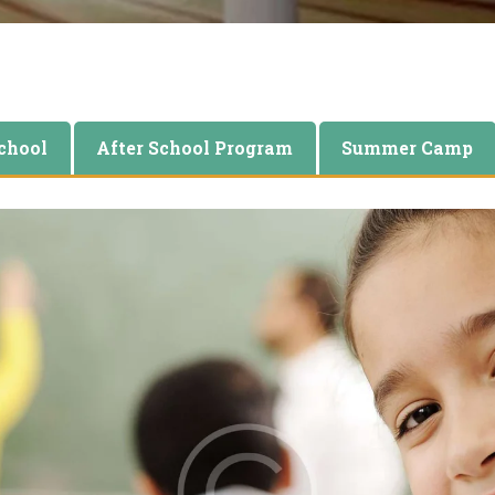
chool
After School Program
Summer Camp