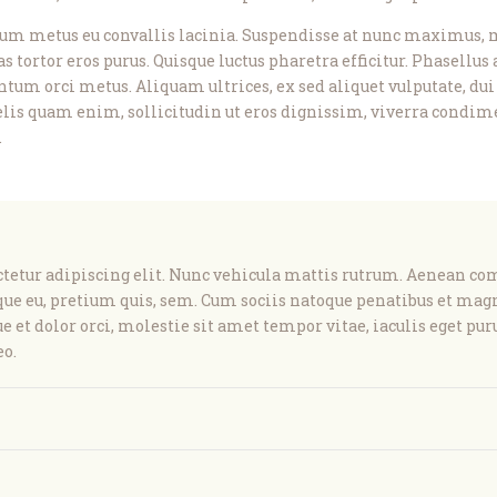
m metus eu convallis lacinia. Suspendisse at nunc maximus, m
tortor eros purus. Quisque luctus pharetra efficitur. Phasellus a
tum orci metus. Aliquam ultrices, ex sed aliquet vulputate, du
elis quam enim, sollicitudin ut eros dignissim, viverra condim
.
tetur adipiscing elit. Nunc vehicula mattis rutrum. Aenean com
sque eu, pretium quis, sem. Cum sociis natoque penatibus et mag
 et dolor orci, molestie sit amet tempor vitae, iaculis eget puru
eo.