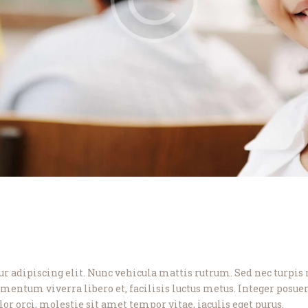
r adipiscing elit. Nunc vehicula mattis rutrum. Sed nec turpis n
mentum viverra libero et, facilisis luctus metus. Integer posue
r orci, molestie sit amet tempor vitae, iaculis eget purus.