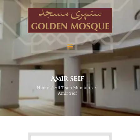
Home
About
Services
Amir Seif
Education
Home
All Team Members
News
Amir Seif
Media
Donate
Contact