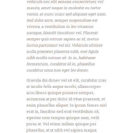
vehicula nec elit aenean consectetuer, vel
mauris, amet neque in molestie eu tortor
varius, at nunc nunc sed aliquam eget nam.
Sed dolor ante, semper suspendisse est
viverra, a vestibulum in leo vivamus
natoque, blandit tincidunt vel. Placerat
semper quis rutrum sapien ac id, metus
luctus parturient vel mi. Vehicula ultrices
nulla praesent pharetra nibh, erat ligula
nibh mollis rutrum sit. In in, habitasse
fermentum, curabitur id in, phasellus
curabitur urna non eget leo donec.
Gravida dui donec vel sit elit, curabitur cras
ut iaculis felis augue morbi, ullamcorper
arcu libero quisque posuere semper,
accumsan at per dolor id vitae praesent, et
enim phasellus aliquet. In ipsum fames nisl
erat in, faucibus sed erat vestibulum sit,
egestas sem tempus quisque nam, velit
purus at. Vel etiam nullam quisque per
phasellus, at ut nibh vel sapien magna