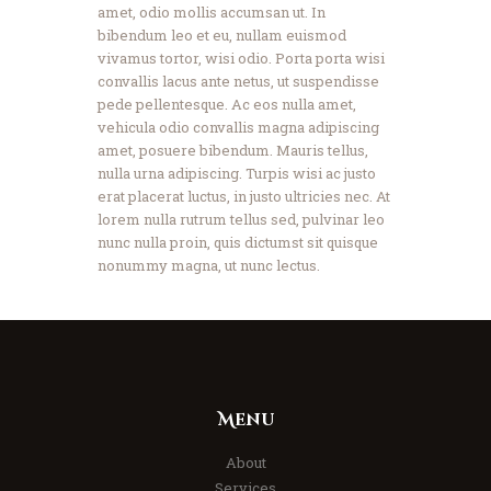
amet, odio mollis accumsan ut. In
bibendum leo et eu, nullam euismod
vivamus tortor, wisi odio. Porta porta wisi
convallis lacus ante netus, ut suspendisse
pede pellentesque. Ac eos nulla amet,
vehicula odio convallis magna adipiscing
amet, posuere bibendum. Mauris tellus,
nulla urna adipiscing. Turpis wisi ac justo
erat placerat luctus, in justo ultricies nec. At
lorem nulla rutrum tellus sed, pulvinar leo
nunc nulla proin, quis dictumst sit quisque
nonummy magna, ut nunc lectus.
Menu
About
Services